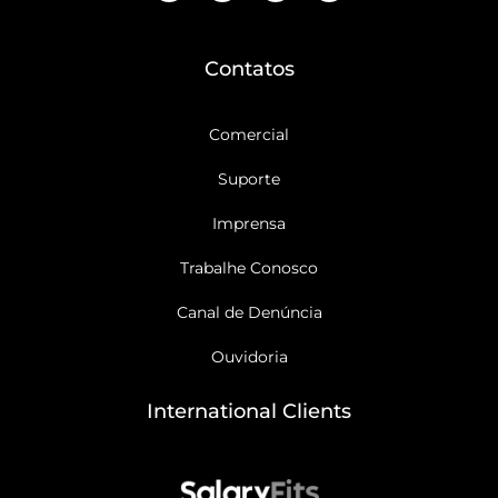
c
u
s
n
e
t
t
k
b
u
a
e
o
b
g
d
Contatos
o
e
r
i
k
a
n
-
m
f
Comercial
Suporte
Imprensa
Trabalhe Conosco
Canal de Denúncia
Ouvidoria
International Clients