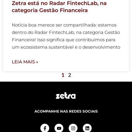
Zetra está no Radar FintechLab, na
categoria Gestão Financeira
Notícia boa merece ser compartilhada: estamos
dentro do Radar FintechLab, na categoria Gestão
Financeira! Isso significa que contribuímos para
um ecossistema sustentável e o desenvolvimento
LEIA MAIS »
1
2
ACOMPANHE NAS REDES SOCIAIS
F
Y
I
L
a
o
n
i