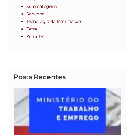
Sem categoria
Servidor
Tecnologia da Informação
Zetra
Zetra TV
Posts Recentes
Inf
– M
26 d
de 2