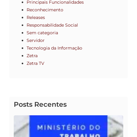
Principais Funcionalidades
Reconhecimento
Releases
Responsabilidade Social
Sem categoria
Servidor
Tecnologia da Informação
Zetra
Zetra TV
Posts Recentes
Inf
– M
26 d
de 2