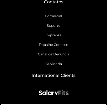
Contatos
o
e
r
i
k
a
n
-
m
f
Comercial
Suporte
Imprensa
Trabalhe Conosco
Canal de Denúncia
Ouvidoria
International Clients