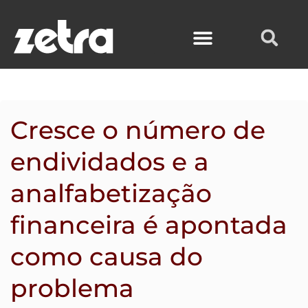
Ir
para
o
conteúdo
Cresce o número de
endividados e a
analfabetização
financeira é apontada
como causa do
problema