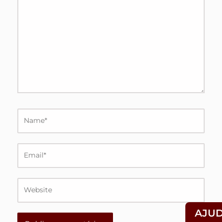
Name*
Email*
Website
AJU