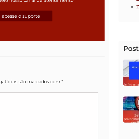
pelo nosso canal de atendimento
Z
acesse o suporte
Post
gatórios são marcados com
*