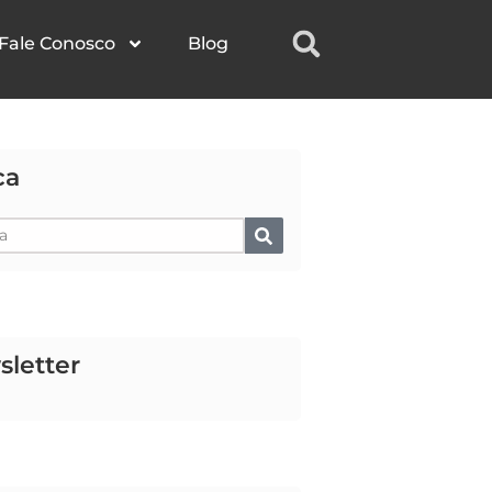
Fale Conosco
Blog
ca
isar
letter