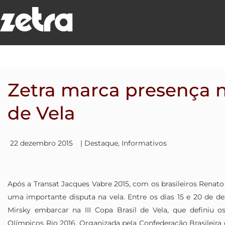
Ir
para
o
conteúdo
Zetra marca presença na
de Vela
22 dezembro 2015
|
Destaque
,
Informativos
Após a Transat Jacques Vabre 2015, com os brasileiros Renato
uma importante disputa na vela. Entre os dias 15 e 20 de de
Mirsky embarcar na III Copa Brasil de Vela, que definiu o
Olímpicos Rio 2016. Organizada pela Confederação Brasileira 