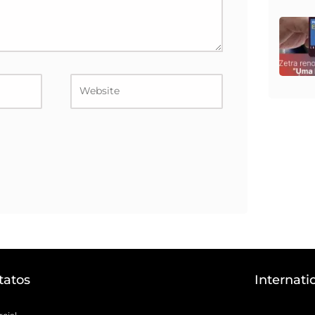
Website
tatos
Internati