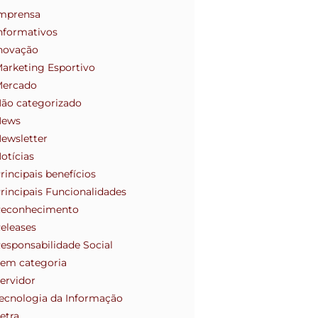
mprensa
nformativos
novação
arketing Esportivo
ercado
ão categorizado
News
ewsletter
otícias
rincipais benefícios
rincipais Funcionalidades
econhecimento
eleases
esponsabilidade Social
em categoria
ervidor
ecnologia da Informação
etra