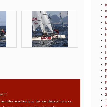
I
I
I
M
M
N
N
N
P
P
R
R
R
S
nsig?
S
T
a as informações que temos disponíveis ou
Z