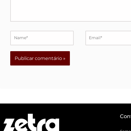
Name*
Email*
Con