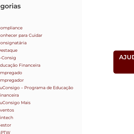
gorias
ompliance
onhecer para Cuidar
onsignatária
estaque
AJU
-Consig
ducação Financeira
Empregado
mpregador
uConsigo – Programa de Educação
inanceira
uConsigo Mais
ventos
intech
estor
GPTW