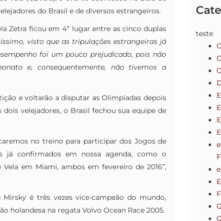
Cate
lejadores do Brasil e de diversos estrangeiros.
ela Zetra ficou em 4º lugar entre as cinco duplas
teste
tíssimo, visto que as tripulações estrangeiras já
C
desempenho foi um pouco prejudicado, pois não
C
onato e, consequentemente, não tivemos a
C
D
E
ção e voltarão a disputar as Olimpíadas depois
E
dois velejadores, o Brasil fechou sua equipe de
E
caremos no treino para participar dos Jogos de
e
ais já confirmados em nossa agenda, como o
F
Vela em Miami, ambos em fevereiro de 2016”,
e
E
F
é Mirsky é três vezes vice-campeão do mundo,
G
ção holandesa na regata Volvo Ocean Race 2005.