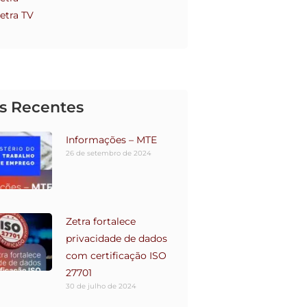
etra TV
s Recentes
Informações – MTE
26 de setembro de 2024
Zetra fortalece
privacidade de dados
com certificação ISO
27701
30 de julho de 2024